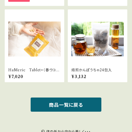
HaMeric Tablet+（春ウコン
焙煎かんぽうちゃ24包入
粉末、宮古ビデンスピローサエ
¥7,020
¥3,132
キス粉末加工食品）
商品一覧に戻る
© 体の外から内から美しく・・・