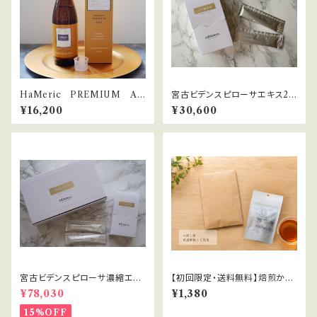
HaMeric PREMIUM Aq
宮古ビデンスピローサエキス20
ua 春ウコン水
包
¥16,200
¥30,600
宮古ビデンスピローサ濃縮エキ
【初回限定・送料無料】焙煎かん
ス
ぽうちゃ お試し10包（通常1,512
¥78,030
¥1,380
円→1,380円）
15%OFF