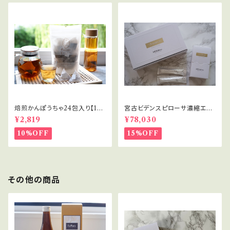
焙煎かんぽうちゃ24包入り【1ヵ
宮古ビデンスピローサ濃縮エキ
月に1回のお届け定期便計6回】
ス
¥2,819
¥78,030
10%OFF
15%OFF
その他の商品