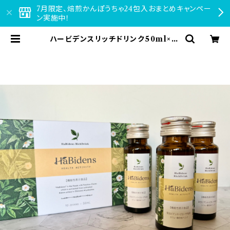
7月限定、焙煎かんぽうちゃ24包入おまとめキャンペー
ン実施中！
ハービデンスリッチドリンク50ml×10
(機能性表示食品) | 体の外から内か
ら美しく・・・