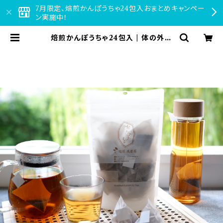
7月限定、焙煎かんぽうちゃ24包入おまとめキャンペー
ン実施中！
焙煎かんぽうちゃ24包入 | 体の外か
ら内から美しく・・・