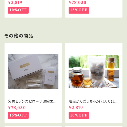
月に1回のお届け定期便計6回】
ス
¥2,819
¥78,030
10%OFF
15%OFF
その他の商品
宮古ビデンスピローサ濃縮エキ
焙煎かんぽうちゃ24包入り【1ヵ
ス
月に1回のお届け定期便計6回】
¥78,030
¥2,819
15%OFF
10%OFF