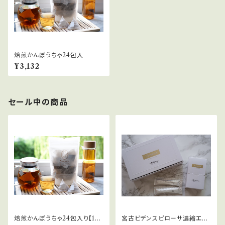
焙煎かんぽうちゃ24包入
¥3,132
セール中の商品
焙煎かんぽうちゃ24包入り【1ヵ
宮古ビデンスピローサ濃縮エキ