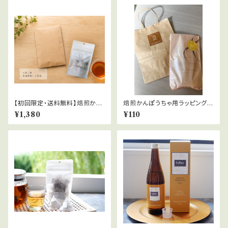
【初回限定・送料無料】焙煎かん
焙煎かんぽうちゃ用ラッピングセ
ぽうちゃ お試し10包（通常1,512
ット(ゴールドラベル)
¥1,380
¥110
円→1,380円）